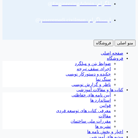
تلگرام: EngineeringAdmin@
اینستاگرام: yaseremadi.civilman@
منو اصلی
فروشگاه
صفحه اصلی
فروشگاه
ضوابط بتن و میلگرد
اجرای سقف تیرچه
چکیده و دستورکار نویسی
سنگ نما
ناظر و گزارش نویسی
کتاب ها و مقالات آموزشی
آیین نامه های حفاظتی
استاندارد ها
قوانین
معرفی کتاب های توسعه فردی
مقالات
مقررات ملی ساختمان
نشریه ها
اخبار و بخش نامه ها
ویدیو های آموزشی