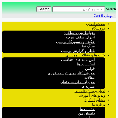
Search
Search
۰
تومان
0
Cart
صفحه اصلی
فروشگاه
ضوابط بتن و میلگرد
اجرای سقف تیرچه
چکیده و دستورکار نویسی
سنگ نما
ناظر و گزارش نویسی
کتاب ها و مقالات آموزشی
آیین نامه های حفاظتی
استاندارد ها
قوانین
معرفی کتاب های توسعه فردی
مقالات
مقررات ملی ساختمان
نشریه ها
اخبار و بخش نامه ها
ویدیو های آموزشی
مشاوران کلید
درباره ما
خدمات ما
داستان من
سوابق و رزومه