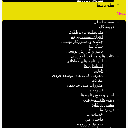
تماس با ما
Menu
صفحه اصلی
فروشگاه
ضوابط بتن و میلگرد
اجرای سقف تیرچه
چکیده و دستورکار نویسی
سنگ نما
ناظر و گزارش نویسی
کتاب ها و مقالات آموزشی
آیین نامه های حفاظتی
استاندارد ها
قوانین
معرفی کتاب های توسعه فردی
مقالات
مقررات ملی ساختمان
نشریه ها
اخبار و بخش نامه ها
ویدیو های آموزشی
مشاوران کلید
درباره ما
خدمات ما
داستان من
سوابق و رزومه