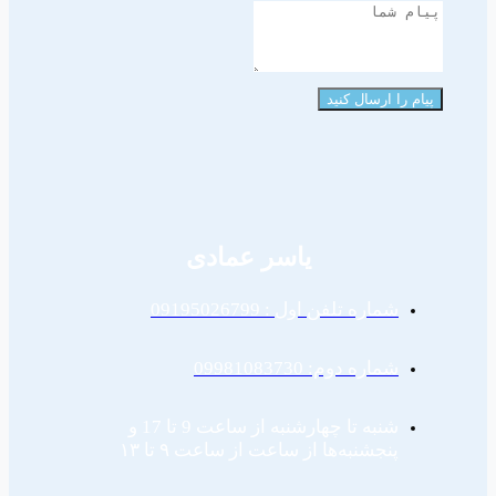
پیام را ارسال کنید
یاسر عمادی
شماره تلفن اول : 09195026799
شماره دوم: 09981083730
شنبه تا چهارشنبه از ساعت 9 تا 17 و
پنجشنبه‌ها از ساعت از ساعت ۹ تا ۱۳