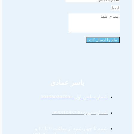
پیام را ارسال کنید
یاسر عمادی
شماره تلفن اول : 09195026799
شماره دوم: 09981083730
شنبه تا چهارشنبه از ساعت 9 تا 17 و