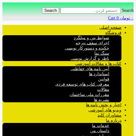
Search
Search
۰
تومان
0
Cart
صفحه اصلی
فروشگاه
ضوابط بتن و میلگرد
اجرای سقف تیرچه
چکیده و دستورکار نویسی
سنگ نما
ناظر و گزارش نویسی
کتاب ها و مقالات آموزشی
آیین نامه های حفاظتی
استاندارد ها
قوانین
معرفی کتاب های توسعه فردی
مقالات
مقررات ملی ساختمان
نشریه ها
اخبار و بخش نامه ها
ویدیو های آموزشی
مشاوران کلید
درباره ما
خدمات ما
داستان من
سوابق و رزومه