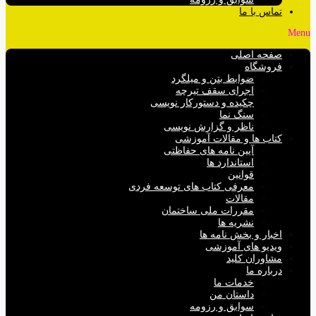
تماس با ما
Menu
صفحه اصلی
فروشگاه
ضوابط بتن و میلگرد
اجرای سقف تیرچه
چکیده و دستورکار نویسی
سنگ نما
ناظر و گزارش نویسی
کتاب ها و مقالات آموزشی
آیین نامه های حفاظتی
استاندارد ها
قوانین
معرفی کتاب های توسعه فردی
مقالات
مقررات ملی ساختمان
نشریه ها
اخبار و بخش نامه ها
ویدیو های آموزشی
مشاوران کلید
درباره ما
خدمات ما
داستان من
سوابق و رزومه