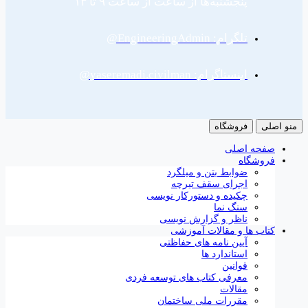
پنجشنبه‌ها از ساعت از ساعت ۹ تا ۱۳
تلگرام: EngineeringAdmin@
اینستاگرام: yaseremadi.civilman@
منو اصلی
فروشگاه
صفحه اصلی
فروشگاه
ضوابط بتن و میلگرد
اجرای سقف تیرچه
چکیده و دستورکار نویسی
سنگ نما
ناظر و گزارش نویسی
کتاب ها و مقالات آموزشی
آیین نامه های حفاظتی
استاندارد ها
قوانین
معرفی کتاب های توسعه فردی
مقالات
مقررات ملی ساختمان