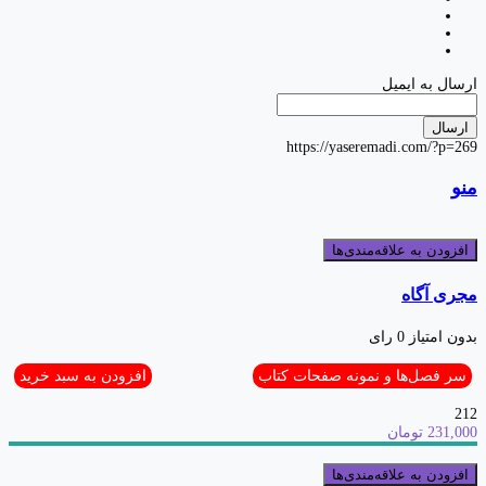
ارسال به ایمیل
ارسال
https://yaseremadi.com/?p=269
منو
افزودن به علاقه‌مندی‌ها
مجری آگاه
بدون امتیاز
0 رای
سر فصل‌ها و نمونه صفحات کتاب
افزودن به سبد خرید
212
231,000 تومان
افزودن به علاقه‌مندی‌ها