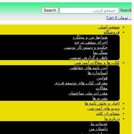
Search
Search
۰
تومان
0
Cart
صفحه اصلی
فروشگاه
ضوابط بتن و میلگرد
اجرای سقف تیرچه
چکیده و دستورکار نویسی
سنگ نما
ناظر و گزارش نویسی
کتاب ها و مقالات آموزشی
آیین نامه های حفاظتی
استاندارد ها
قوانین
معرفی کتاب های توسعه فردی
مقالات
مقررات ملی ساختمان
نشریه ها
اخبار و بخش نامه ها
ویدیو های آموزشی
مشاوران کلید
درباره ما
خدمات ما
داستان من
سوابق و رزومه