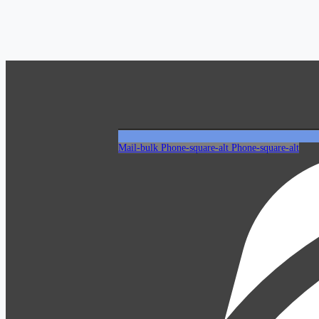
Mail-bulk
Phone-square-alt
Phone-square-alt