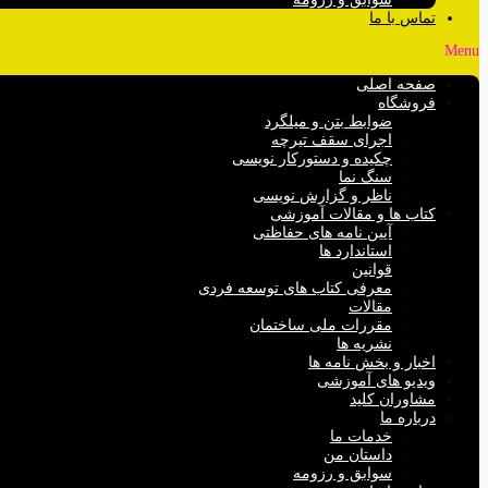
تماس با ما
Menu
صفحه اصلی
فروشگاه
ضوابط بتن و میلگرد
اجرای سقف تیرچه
چکیده و دستورکار نویسی
سنگ نما
ناظر و گزارش نویسی
کتاب ها و مقالات آموزشی
آیین نامه های حفاظتی
استاندارد ها
قوانین
معرفی کتاب های توسعه فردی
مقالات
مقررات ملی ساختمان
نشریه ها
اخبار و بخش نامه ها
ویدیو های آموزشی
مشاوران کلید
درباره ما
خدمات ما
داستان من
سوابق و رزومه